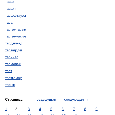
тасæг
тасæн
тасæфтауæг
тасаг
тасгæ-тасын
тасгæ-уасгæ
тасдзинад
тасзæрдæ
тасинаг
тасмачъи
таст
тастгомау
тасын
Страницы
←
предыдущая
следующая
→
1
2
3
4
5
6
7
8
9