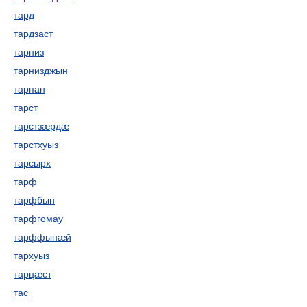
тард
тардзаст
тарниз
тарнизджын
тарпан
тарст
тарстзæрдæ
тарстхуыз
тарсырх
тарф
тарфбын
тарфгомау
тарффынæй
тархуыз
тарцæст
тас