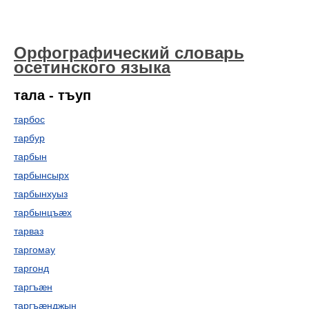
Орфографический словарь
осетинского языка
тала - тъуп
тарбос
тарбур
тарбын
тарбынсырх
тарбынхуыз
тарбынцъæх
тарваз
таргомау
таргонд
таргъæн
таргъæнджын